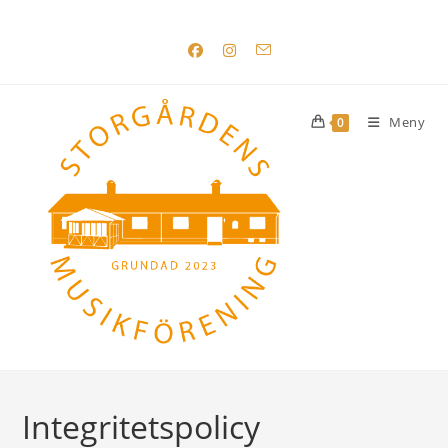
Hoppa
till
innehållet
Meny
0
Integritetspolicy